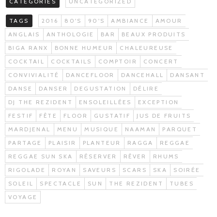
CATÉGORIES
UNCATEGORIZED
TAGS
2016
80'S
90'S
AMBIANCE
AMOUR
ANGLAIS
ANTHOLOGIE
BAR
BEAUX PRODUITS
BIGA RANX
BONNE HUMEUR
CHALEUREUSE
COCKTAIL
COCKTAILS
COMPTOIR
CONCERT
CONVIVIALITÉ
DANCEFLOOR
DANCEHALL
DANSANT
DANSE
DANSER
DEGUSTATION
DÉLIRE
DJ THE REZIDENT
ENSOLEILLÉES
EXCEPTION
FESTIF
FÊTE
FLOOR
GUSTATIF
JUS DE FRUITS
MARDJENAL
MENU
MUSIQUE
NAAMAN
PARQUET
PARTAGE
PLAISIR
PLANTEUR
RAGGA
REGGAE
REGGAE SUN SKA
RÉSERVER
RÊVER
RHUMS
RIGOLADE
ROYAN
SAVEURS
SCARS
SKA
SOIRÉE
SOLEIL
SPECTACLE
SUN
THE REZIDENT
TUBES
VOYAGE