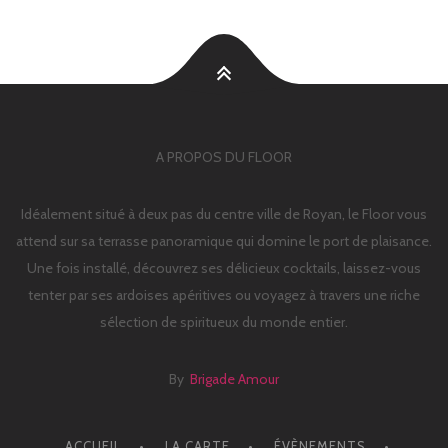
A PROPOS DU FLOOR
Idéalement situé à deux pas du centre ville de Royan, le Floor vous
attend sur sa terrasse panoramique qui domine le port de plaisance.
Une fois installé, découvrez ses délicieux cocktails, laissez-vous
tenter par ses ardoises apéritives ou voyagez à travers une riche
sélection de spiritueux du monde entier.
By
Brigade Amour
ACCUEIL
LA CARTE
ÉVÈNEMENTS