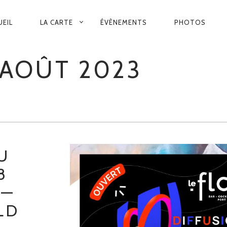
VIGATION
UEIL
LA CARTE
ÉVÈNEMENTS
PHOTOS
INCIPALE
AOÛT 2023
U
8
 —
LD