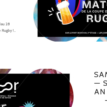
u’au 28
Rugby !...
SA
— 
AN