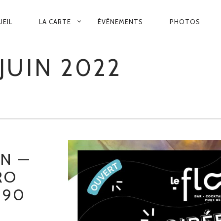
VIGATION
UEIL
LA CARTE
ÉVÈNEMENTS
PHOTOS
INCIPALE
JUIN 2022
IN —
RO
 90