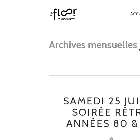
NA
ACC
PR
Archives mensuelles
SAMEDI 25 JU
SOIRÉE RÉT
ANNÉES 80 &
✻