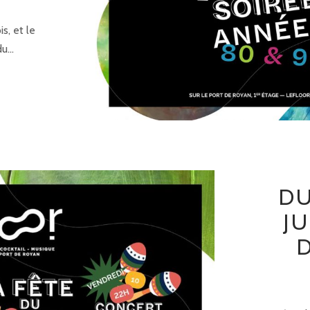
s, et le
u...
DU
JU