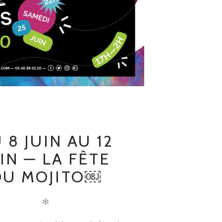
 8 JUIN AU 12
IN — LA FÊTE
DU MOJITO￼
✻