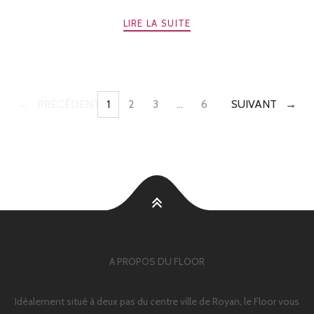
LIRE LA SUITE
PRÉCÉDENTE
1
2
3
…
6
SUIVANT
A PROPOS DU FLOOR
Idéalement situé à deux pas du centre ville de Royan, le Floor vous