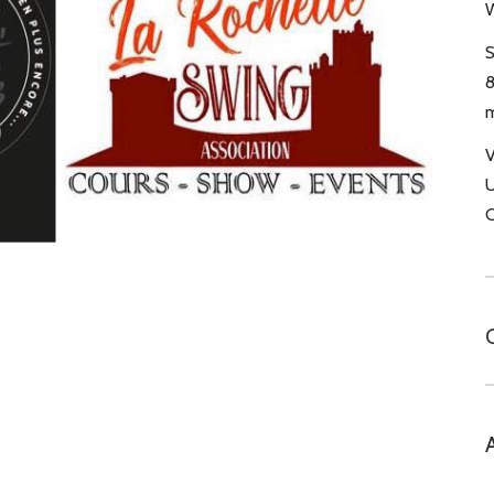
W
S
8
m
V
U
C