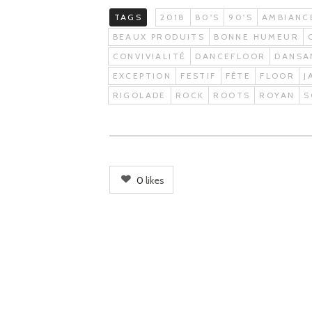
TAGS
2018
80'S
90'S
AMBIANC
BEAUX PRODUITS
BONNE HUMEUR
CONVIVIALITÉ
DANCEFLOOR
DANSA
EXCEPTION
FESTIF
FÊTE
FLOOR
J
RIGOLADE
ROCK
ROOTS
ROYAN
S
0
likes