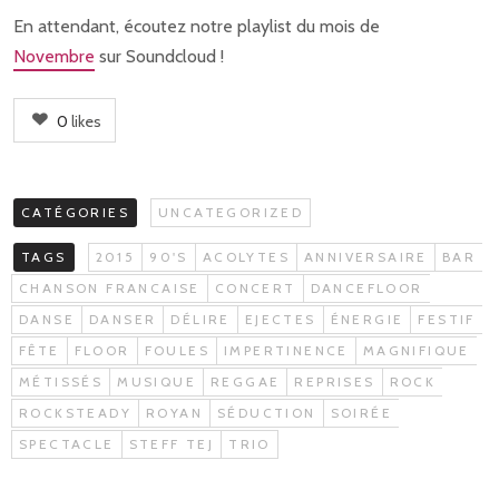
En attendant, écoutez notre playlist du mois de
Novembre
sur Soundcloud !
0
likes
CATÉGORIES
UNCATEGORIZED
TAGS
2015
90'S
ACOLYTES
ANNIVERSAIRE
BAR
CHANSON FRANCAISE
CONCERT
DANCEFLOOR
DANSE
DANSER
DÉLIRE
EJECTES
ÉNERGIE
FESTIF
FÊTE
FLOOR
FOULES
IMPERTINENCE
MAGNIFIQUE
MÉTISSÉS
MUSIQUE
REGGAE
REPRISES
ROCK
ROCKSTEADY
ROYAN
SÉDUCTION
SOIRÉE
SPECTACLE
STEFF TEJ
TRIO