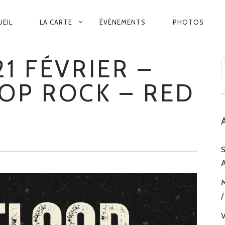
VIGATION
UEIL
LA CARTE
ÉVÈNEMENTS
PHOTOS
INCIPALE
1 FÉVRIER –
OP ROCK – RED
S
A
M
/
V