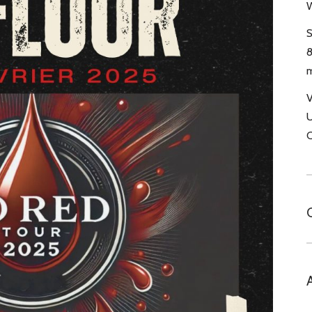
W
S
8
m
V
U
C