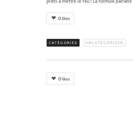
prêts à mettre le feu ! La formule parfait
0
likes
CATÉGORIES
UNCATEGORIZED
0
likes