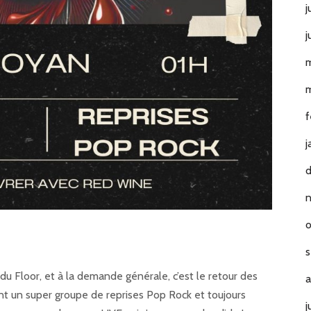
j
j
m
m
f
j
o
s
te du Floor, et à la demande générale, c’est le retour des
a
nt un super groupe de reprises Pop Rock et toujours
j