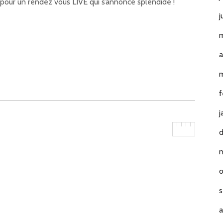
e pour un rendez vous LIVE qui s’annonce splendide !
j
m
a
m
f
j
o
s
a