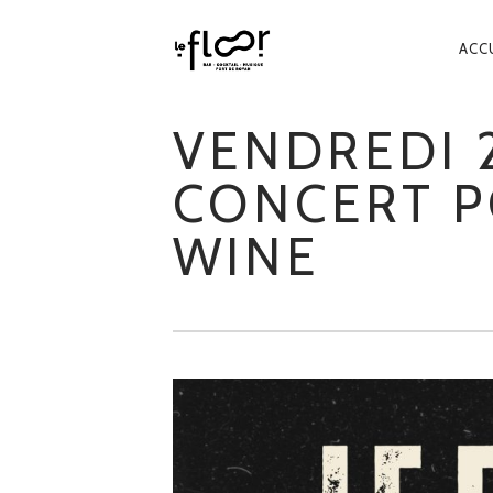
NA
ACC
PR
VENDREDI 2
CONCERT P
WINE