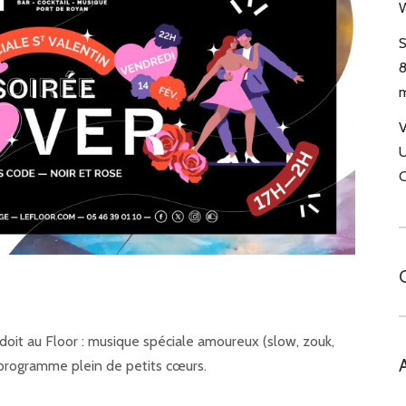
W
S
8
m
V
U
C
doit au Floor : musique spéciale amoureux (slow, zouk,
 programme plein de petits cœurs.