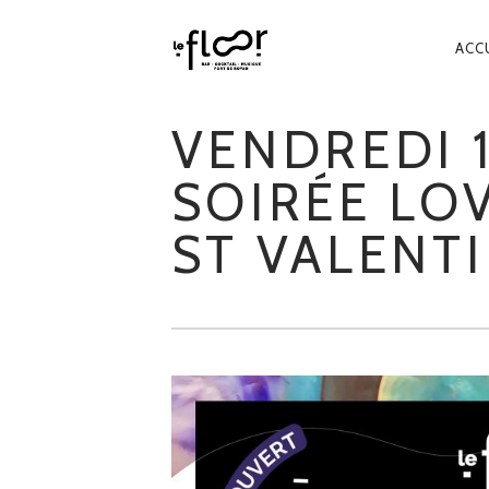
NA
ACC
PR
VENDREDI 1
SOIRÉE LO
ST VALENT