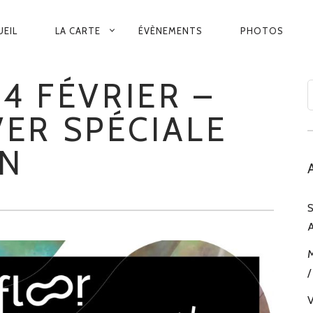
VIGATION
UEIL
LA CARTE
ÉVÈNEMENTS
PHOTOS
INCIPALE
4 FÉVRIER –
VER SPÉCIALE
IN
S
A
M
/
V