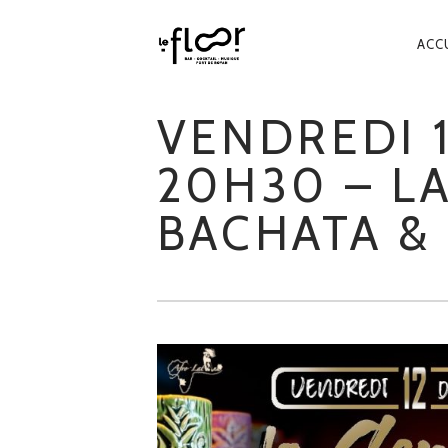
NA
ACC
PR
VENDREDI 
20H30 – L
BACHATA &