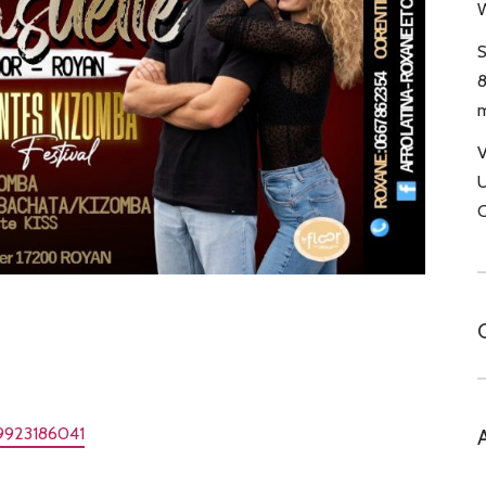
W
S
8
m
V
U
C
29923186041