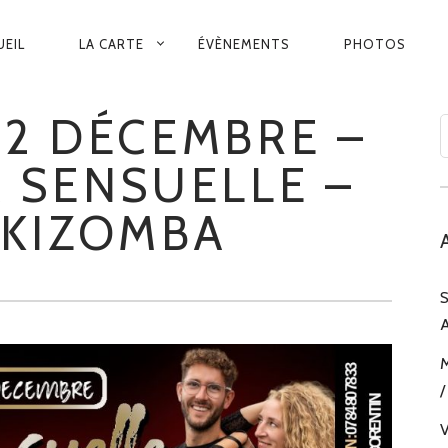
VIGATION
UEIL
LA CARTE
ÉVÈNEMENTS
PHOTOS
INCIPALE
12 DÉCEMBRE –
A SENSUELLE –
 KIZOMBA
S
A
M
/
V