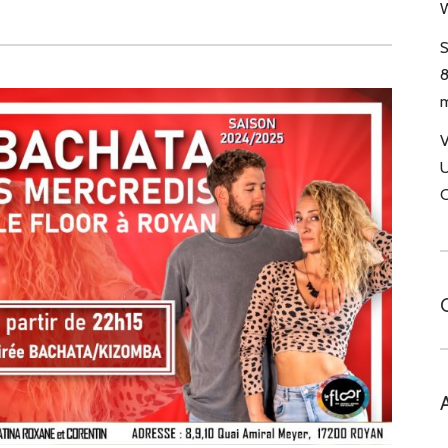
W
S
8
m
V
U
C