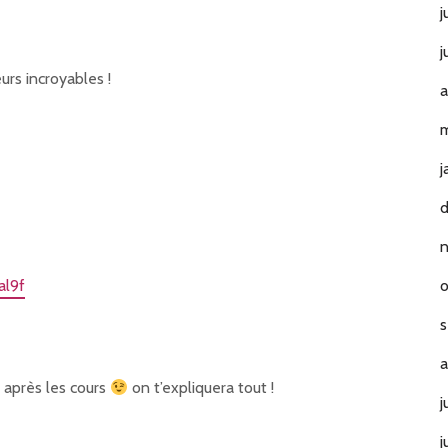
j
j
rs incroyables !
a
m
j
o
al9f
s
a
 après les cours
on t’expliquera tout !
j
j