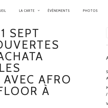
VIGATION
UEIL
LA CARTE
ÉVÈNEMENTS
PHOTOS
INCIPALE
1 SEPT
OUVERTES
ACHATA
LES
S
 AVEC AFRO
A
 FLOOR À
M
/
V