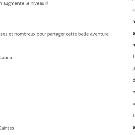
n augmente le niveau !!!
j
m
a
es et nombreux pour partager cette belle aventure
m
f
Latina
j
o
s
a
Saintes