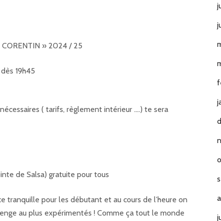
j
j
m
 CORENTIN » 2024 / 25
m
 dès 19h45
f
j
nécessaires ( tarifs, règlement intérieur ….) te sera
o
nte de Salsa) gratuite pour tous
s
a
tranquille pour les débutant et au cours de l’heure on
lenge au plus expérimentés ! Comme ça tout le monde
j