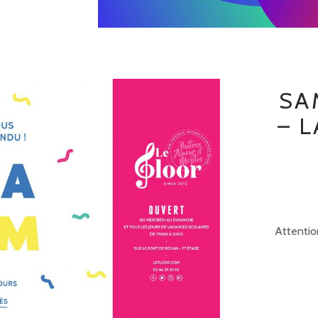
SA
– 
Attention