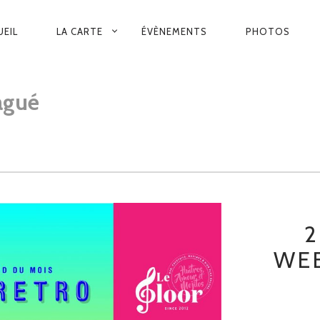
VIGATION
UEIL
LA CARTE
ÉVÈNEMENTS
PHOTOS
INCIPALE
agué
2
WE