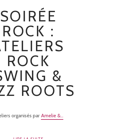
SOIRÉE
ROCK :
ATELIERS
ROCK
SWING &
AZZ ROOTS
eliers organisés par
Amelie &...
LIRE LA SUITE