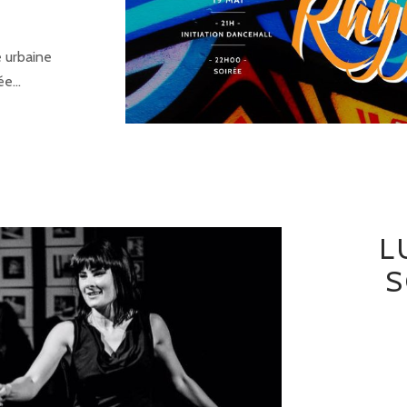
e urbaine
e...
L
S