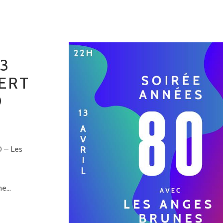
3
ERT
0
0 – Les
e...