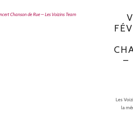
V
FÉV
CH
–
Les Voiz
la mêm