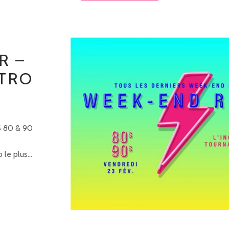
R –
TRO
S 80 & 90
le plus...