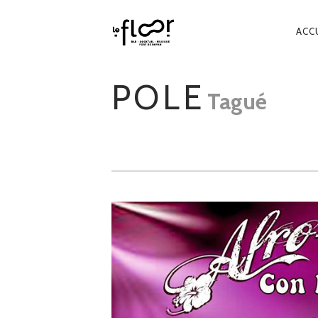
NA
ACC
PR
POLE
Tagué