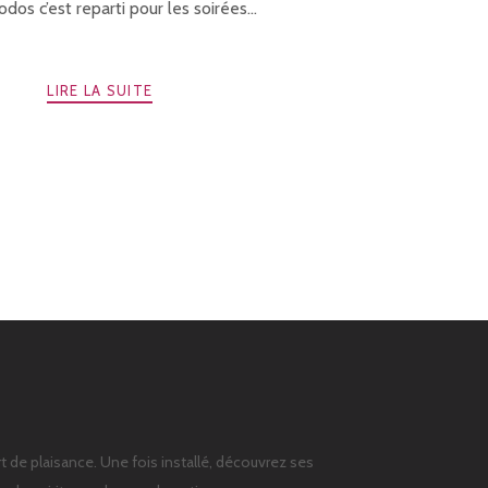
odos c’est reparti pour les soirées...
LIRE LA SUITE
t de plaisance. Une fois installé, découvrez ses