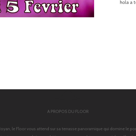
hola a t
A PROPOS DU FLOOR
Royan, le Floor vous attend sur sa terrasse panoramique qui domine le por