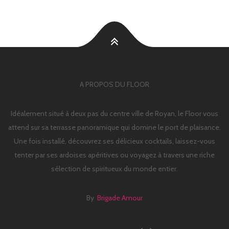
A PROPOS DU FLOOR
Idéalement situé à deux pas du centre ville de Royan, le Floor vous
attend sur sa terrasse panoramique qui domine le port de plaisance.
Une fois installé, découvrez ses délicieux cocktails, laissez-vous
tenter par ses ardoises apéritives ou voyagez à travers une riche
sélection de spiritueux du monde entier.
By
Brigade Amour