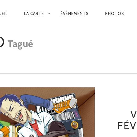
VIGATION
UEIL
LA CARTE
ÉVÈNEMENTS
PHOTOS
INCIPALE
O
Tagué
V
FÉV