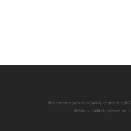
Idéalement situé à deux pas du centre ville de 
délicieux cocktails, laissez-vou