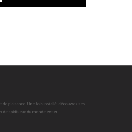
t de plaisance. Une fois installé, découvrez ses
on de spiritueux du monde entier.