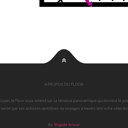
A PROPOS DU FLOOR
Royan, le Floor vous attend sur sa terrasse panoramique qui domine le por
s tenter par ses ardoises apéritives ou voyagez à travers une riche sélecti
By
Brigade Amour