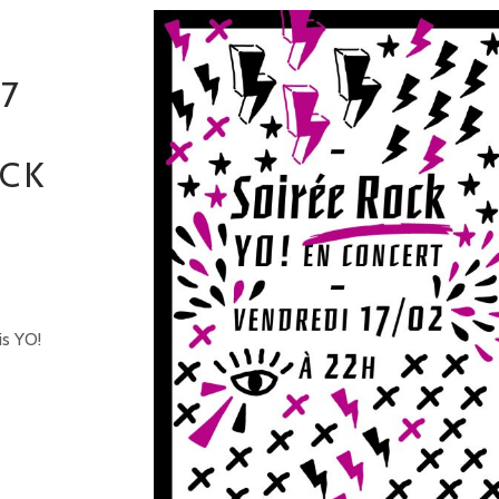
7
CK
is YO!