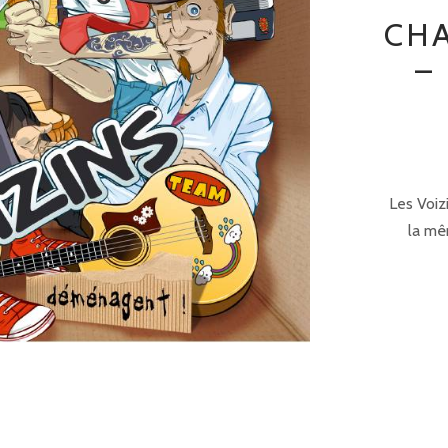
CH
–
Les Voiz
la mêm