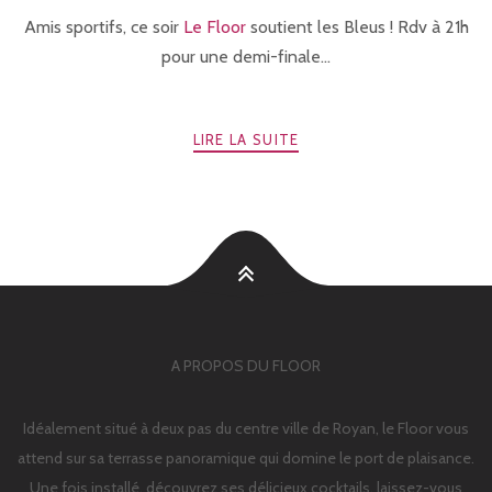
Amis sportifs, ce soir
Le Floor
soutient les Bleus ! Rdv à 21h
pour une demi-finale...
LIRE LA SUITE
A PROPOS DU FLOOR
Idéalement situé à deux pas du centre ville de Royan, le Floor vous
attend sur sa terrasse panoramique qui domine le port de plaisance.
Une fois installé, découvrez ses délicieux cocktails, laissez-vous