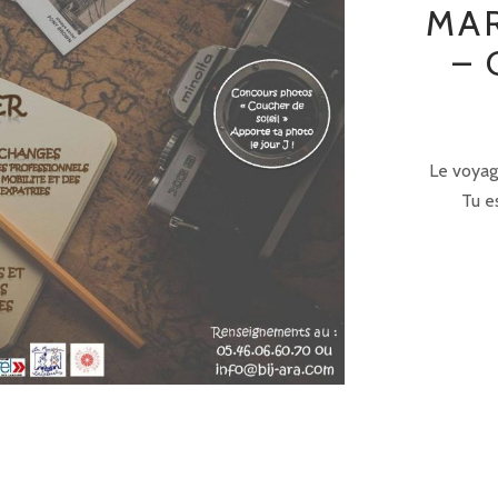
MAR
– 
Le voyage
Tu es