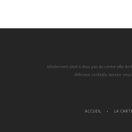
Idéalement situé à deux pas du centre ville de 
délicieux cocktails, laissez-vou
ACCUEIL
LA CART