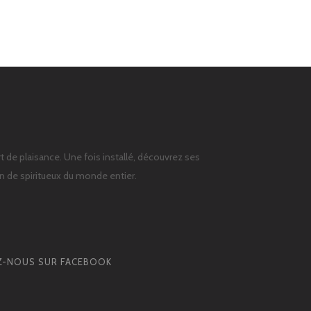
t de plaisance. Une fois installé, découvrez ses
on de spiritueux du monde entier.
Z-NOUS SUR FACEBOOK