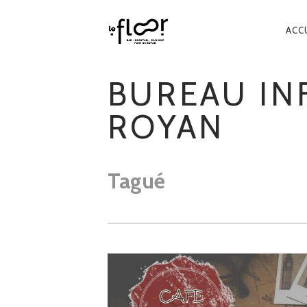
NA
ACC
PR
BUREAU IN
ROYAN
Tagué