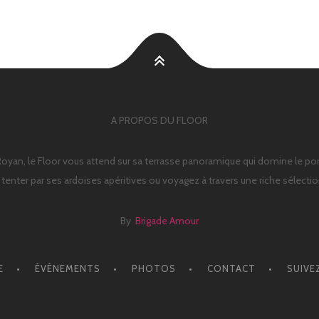
A PROPOS DU FLOOR
Royan, le Floor vous attend sur sa terrasse panoramique qui domine le por
s tenter par ses ardoises apéritives ou voyagez à travers une riche sélecti
By
Brigade Amour
E
ÉVÈNEMENTS
PHOTOS
CONTACT
SUIVE