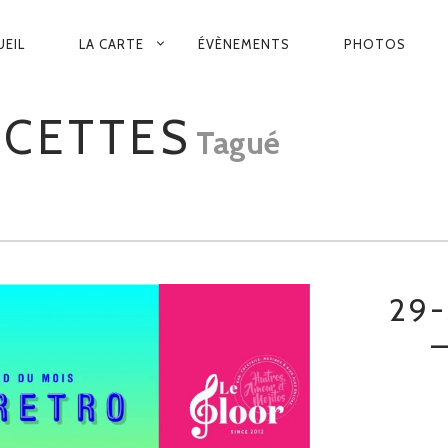
VIGATION
UEIL
LA CARTE
ÉVÈNEMENTS
PHOTOS
INCIPALE
ACETTES
Tagué
29