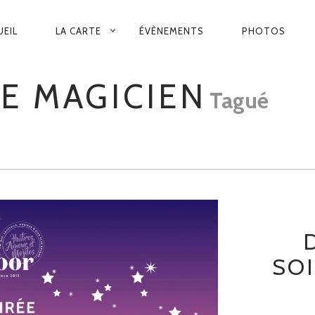
VIGATION
UEIL
LA CARTE
ÉVÈNEMENTS
PHOTOS
INCIPALE
LE MAGICIEN
Tagué
SOI