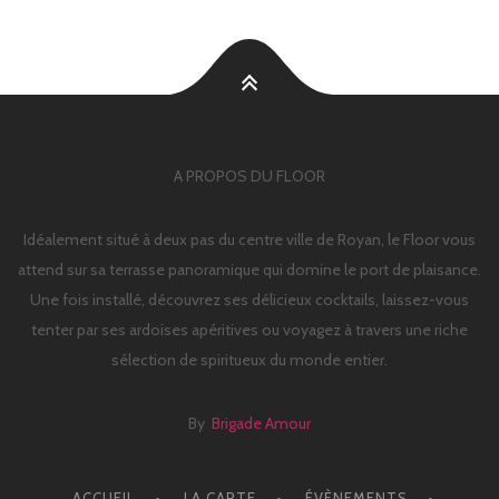
A PROPOS DU FLOOR
Idéalement situé à deux pas du centre ville de Royan, le Floor vous
attend sur sa terrasse panoramique qui domine le port de plaisance.
Une fois installé, découvrez ses délicieux cocktails, laissez-vous
tenter par ses ardoises apéritives ou voyagez à travers une riche
sélection de spiritueux du monde entier.
By
Brigade Amour
ACCUEIL
LA CARTE
ÉVÈNEMENTS