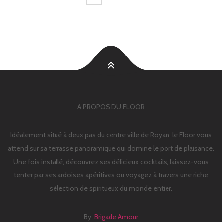
A PROPOS DU FLOOR
Idéalement situé à deux pas du centre ville de Royan, le Floor vous
attend sur sa terrasse panoramique qui domine le port de plaisance.
Une fois installé, découvrez ses délicieux cocktails, laissez-vous
tenter par ses ardoises apéritives ou voyagez à travers une riche
sélection de spiritueux du monde entier.
By
Brigade Amour