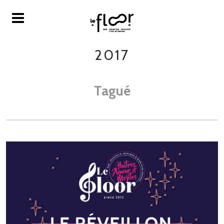
2017
Tagué